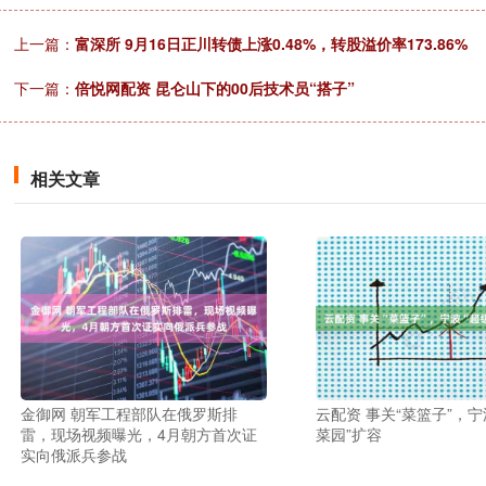
上一篇：
富深所 9月16日正川转债上涨0.48%，转股溢价率173.86%
下一篇：
倍悦网配资 昆仑山下的00后技术员“搭子”
相关文章
金御网 朝军工程部队在俄罗斯排
云配资 事关“菜篮子”，宁
雷，现场视频曝光，4月朝方首次证
菜园”扩容
实向俄派兵参战