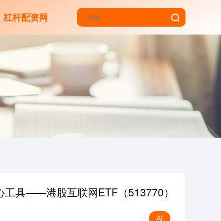
杠杆配资网
工具——港股互联网ETF（513770）
AI