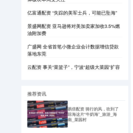
亿富通配资 “失踪的美军士兵，可能已坠海”
景盛网配资 亚马逊将对美加卖家加收3.5%燃
油附加费
广盛网 全省首笔小微企业会计数据增信贷款
落地东莞
云配资 事关“菜篮子”，宁波“超级大菜园”扩容
推荐资讯
易倍配资 骑行的风，吹到了
琼海这片“牛奶海”_旅游_海
南_菜园村