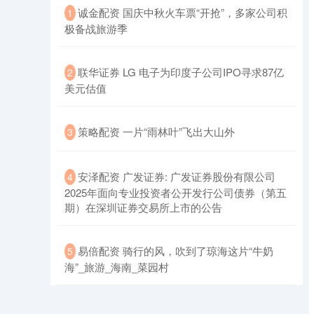
​诚金配资 国庆中秋火车票“开抢”，多家公司积
1
极备战旅游季
​联华证券 LG 电子为印度子公司IPO寻求87亿
2
美元估值
​策略配资 一片“雨林叶”飞出大山外
3
​安泽配资 广发证券: 广发证券股份有限公司
4
2025年面向专业投资者公开发行公司债券（第五
期）在深圳证券交易所上市的公告
​易倍配资 骑行的风，吹到了琼海这片“牛奶
5
海”_旅游_海南_菜园村