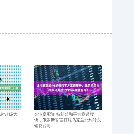
波“超级大
金港赢配资 特朗普和平方案遭腰
斩，俄罗斯誓言打服乌克兰北约转头
碰瓷台海！