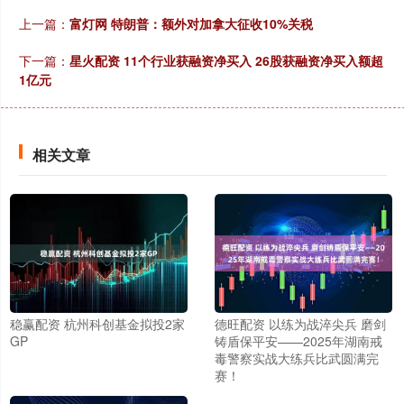
上一篇：
富灯网 特朗普：额外对加拿大征收10%关税
下一篇：
星火配资 11个行业获融资净买入 26股获融资净买入额超
1亿元
相关文章
稳赢配资 杭州科创基金拟投2家
德旺配资 以练为战淬尖兵 磨剑
GP
铸盾保平安——2025年湖南戒
毒警察实战大练兵比武圆满完
赛！