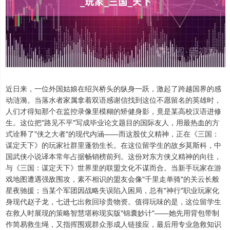
近日来，一位外国姑娘在绍兴桥头的纵身一跃，激起了跨越国界的感
动涟漪。当落水者家属拿着双语感谢信找到这位不愿留名的英雄时，
人们才得知那个在监控录像里模糊的矫健身影，竟是某高校汉语进修
生。这位把"路见不平"写成毕业论文题目的国际友人，用最热血的方
式诠释了"侠之大者"的现代内涵——而这股仗义精神，正在《三国：
谋定天下》的玩家社群里蓬勃生长。在这位留学生的故乡莫斯科，中
国武侠小说译本常年占据畅销榜前列。这份对东方侠义精神的向往，
与《三国：谋定天下》世界里的联盟文化不谋而合。当新手玩家在游
戏地图遭遇强敌围攻，素不相识的盟友会像"千里走单骑"的关云长般
星夜驰援；当某个军团因战略失误陷入困局，总有"神行"职业玩家化
身现代赵子龙，七进七出救回珍贵物资。值得玩味的是，这位留学生
在救人时展现的策略智慧堪称现实版"锦囊妙计"——她先用背包带制
作简易救生绳，又指挥围观群众形成人链接应，最后用专业急救知识