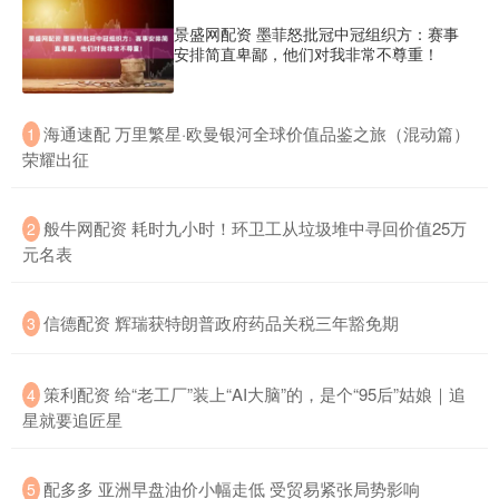
景盛网配资 墨菲怒批冠中冠组织方：赛事
安排简直卑鄙，他们对我非常不尊重！
​海通速配 万里繁星·欧曼银河全球价值品鉴之旅（混动篇）
1
荣耀出征
​般牛网配资 耗时九小时！环卫工从垃圾堆中寻回价值25万
2
元名表
​信德配资 辉瑞获特朗普政府药品关税三年豁免期
3
​策利配资 给“老工厂”装上“AI大脑”的，是个“95后”姑娘｜追
4
星就要追匠星
​配多多 亚洲早盘油价小幅走低 受贸易紧张局势影响
5