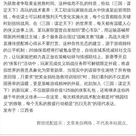
为获救者争取黄金抢救时间。这种临危不乱的特质，恰似《三国：谋
定天下》高玩的战术素养：天工职业玩家能在战火中快速架起箭塔防
线，奇佐谋士可以精准预判天气变化实施火攻，每个位置都能在关键
时刻扭转战局。在《三国：谋定天下》的世界里，每天都有温暖人心
的侠义故事上演。某玩家联盟曾自发组织"爱心车队"，用运输器械帮
萌新跨州搬迁主城；多个服务器出现过"战略支教"现象，高战大佬开
直播传授配将心得从不要打赏。这种良性生态的建立，源于游戏独特
的公平机制：20抽保底橙将打破氪金壁垒，自动攻城系统减轻社交压
力，让玩家能把精力真正放在策略钻研与情感联结上。新赛季开启
的"侠客行"活动中，玩家完成仗义助战任务即可解锁限定外观，将虚
拟世界的善意具象化为荣誉勋章。当现实中的该留学生谢绝了所有物
质回报，只要求"把奖金捐给急救培训组织"时，我们看到的不仅是跨
国善举的温暖，更是策略游戏精神的外延。此刻加入《三国：谋定天
下》的新玩家，不仅能获得价值125抽的侠客礼包，还将继承这份跨
越千年的侠义传承——在这里，每次精准的战术配合都是对"桃园结
义"的致敬，每个无私的救援行动都是"岂曰无衣"的现代表达。
发布于：江西省
辉煌优配提示：文章来自网络，不代表本站观点。