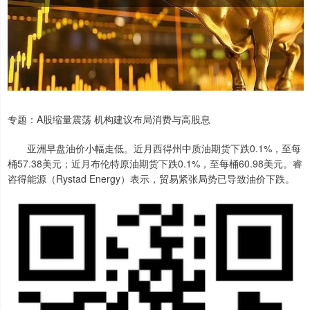
专题：A股缩量震荡 机构建议布局消费与高股息
亚洲早盘油价小幅走低。近月西得州中质油期货下跌0.1%，至每
桶57.38美元；近月布伦特原油期货下跌0.1%，至每桶60.98美元。睿
咨得能源（Rystad Energy）表示，贸易紧张局势已导致油价下跌。