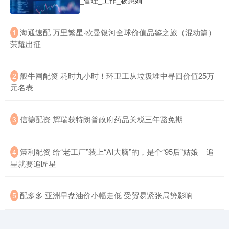
_管理_工作_杨惠娟
​海通速配 万里繁星·欧曼银河全球价值品鉴之旅（混动篇）
1
荣耀出征
​般牛网配资 耗时九小时！环卫工从垃圾堆中寻回价值25万
2
元名表
​信德配资 辉瑞获特朗普政府药品关税三年豁免期
3
​策利配资 给“老工厂”装上“AI大脑”的，是个“95后”姑娘｜追
4
星就要追匠星
​配多多 亚洲早盘油价小幅走低 受贸易紧张局势影响
5