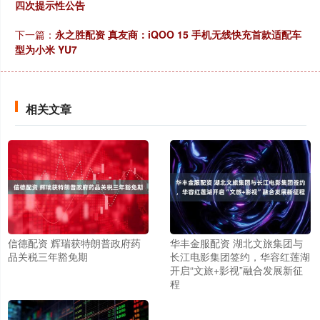
四次提示性公告
下一篇：
永之胜配资 真友商：iQOO 15 手机无线快充首款适配车
型为小米 YU7
相关文章
信德配资 辉瑞获特朗普政府药
华丰金服配资 湖北文旅集团与
品关税三年豁免期
长江电影集团签约，华容红莲湖
开启“文旅+影视”融合发展新征
程