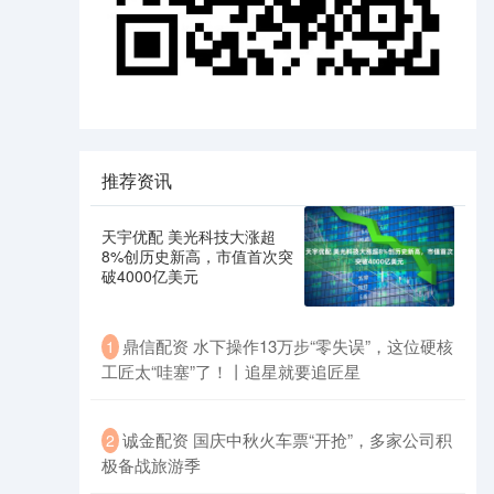
推荐资讯
天宇优配 美光科技大涨超
8%创历史新高，市值首次突
破4000亿美元
鼎信配资 水下操作13万步“零失误”，这位硬核
1
工匠太“哇塞”了！丨追星就要追匠星
诚金配资 国庆中秋火车票“开抢”，多家公司积
2
极备战旅游季