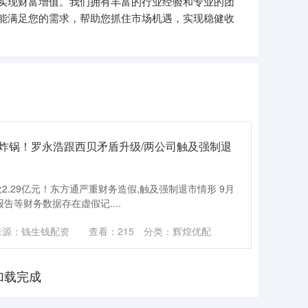
实现财富增值。我们拥有丰富的行业经验和专业的团
能满足您的需求，帮助您抓住市场机遇，实现稳健收
炸锅！罗永浩跟西贝矛盾升级/两公司触及强制退
事件罚款2.29亿元！东方通严重财务造假,触及强制退市情形 9月
告等财务数据存在虚假记....
来源：钱生钱配资
查看：
215
分类：
辉煌优配
加载完成