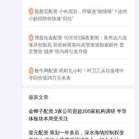
股股宝配资 小长假后，呼吸道“闹情绪”？这些
3
小妙招助你快速“归位”
博股论金配资 10月3日隔夜要闻：英伟达六连
4
涨并创新高 谷歌称黑客向高管发送勒索邮件 普
京警告“战斧”供乌将引发升级
般牛网配资 耗时九小时！环卫工从垃圾堆中
5
寻回价值25万元名表
最新文章
金蝉子配资 3家公司迎超200家机构调研 半导
体板块本周受关注
壹元配资 筹划一年多后，深水海纳控制权变