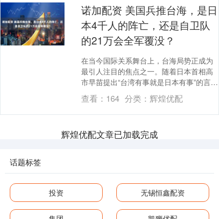
诺加配资 美国兵推台海，是日
本4千人的阵亡，还是自卫队
的21万会全军覆没？
在当今国际关系舞台上，台海局势正成为
最引人注目的焦点之一。随着日本首相高
市早苗提出“台湾有事就是日本有事”的言
论，各方的眼光都聚焦到了这一地区，甚
查看：
164
分类：
辉煌优配
至连美国的智库....
辉煌优配文章已加载完成
话题标签
投资
无锡恒鑫配资
集团
凯狮优配