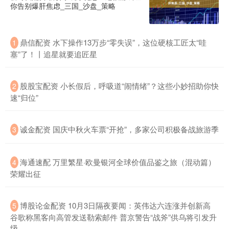
你告别爆肝焦虑_三国_沙盘_策略
鼎信配资 水下操作13万步“零失误”，这位硬核工匠太“哇
1
塞”了！丨追星就要追匠星
股股宝配资 小长假后，呼吸道“闹情绪”？这些小妙招助你快
2
速“归位”
诚金配资 国庆中秋火车票“开抢”，多家公司积极备战旅游季
3
海通速配 万里繁星·欧曼银河全球价值品鉴之旅（混动篇）
4
荣耀出征
博股论金配资 10月3日隔夜要闻：英伟达六连涨并创新高
5
谷歌称黑客向高管发送勒索邮件 普京警告“战斧”供乌将引发升
级