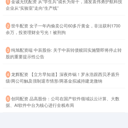
​金诚无忧配资 从“学生兵”成长为骨干，浦发袁伟勇护航科技
1
企业从“实验室”走向“生产线”
​世牛配资 女子一年内偷卖公司60多斤黄金，非法获利1700
2
余万，投资理财全亏光！被刑拘
​纯旭配资端 中辰股份: 关于中辰转债赎回实施暨即将停止转
3
股的重要提示性公告
​龙辉配资 【立方早知道】深夜炸锅！罗永浩跟西贝矛盾升
4
级/两公司触及强制退市情形/两基金拟减持建龙微纳
​创同配资 品高股份：公司在国产软件领域以云计算、大数
5
据、AI软件中台为核心进行全栈布局