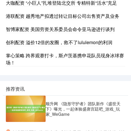
大咖配资 “小巨人”扎堆登陆北交所 专精特新“活水”充足
港联配资 越秀地产拟透过转让目标公司出售资产及业务
智博家配资 美国劳资关系委员会命令亚马逊进行谈判
创利配资 溢价12倍的发圈，救不了lululemon的利润
掌心策略 跨界观赛打卡，斯卢茨基携申花队员现身冰球赛
场！
推荐资讯
顺升网 《隐形守护者》团队新作《盛世天
下》曝光，一起体验盛唐宫廷吧_游戏_玩
家_WeGame