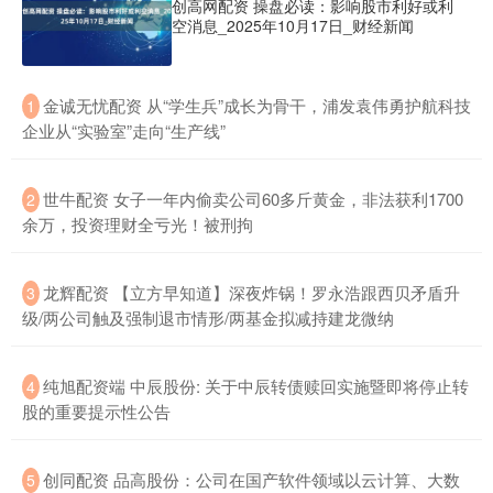
创高网配资 操盘必读：影响股市利好或利
空消息_2025年10月17日_财经新闻
​金诚无忧配资 从“学生兵”成长为骨干，浦发袁伟勇护航科技
1
企业从“实验室”走向“生产线”
​世牛配资 女子一年内偷卖公司60多斤黄金，非法获利1700
2
余万，投资理财全亏光！被刑拘
​龙辉配资 【立方早知道】深夜炸锅！罗永浩跟西贝矛盾升
3
级/两公司触及强制退市情形/两基金拟减持建龙微纳
​纯旭配资端 中辰股份: 关于中辰转债赎回实施暨即将停止转
4
股的重要提示性公告
​创同配资 品高股份：公司在国产软件领域以云计算、大数
5