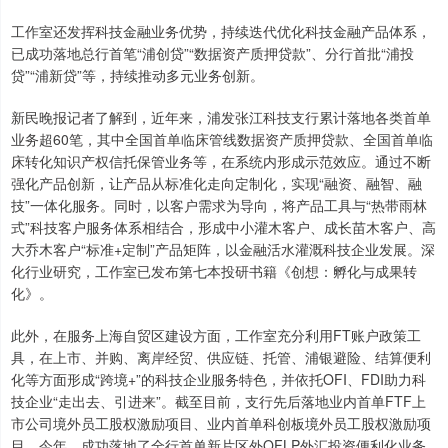
工作室还发挥科技金融业务优势，持续迭代优化科技金融产品体系，
已成功落地总行首笔“浦创贷”“数据资产质押贷款”、分行首批“浦投
贷”“浦新贷”等，持续推动多元业务创新。
新民晚报记者了解到，近年来，浦发张江科技支行累计落地各类首单
业务超60笔，其中全国首单临床管线数据资产质押贷款、全国首单临
床转化知识产权信托保管业务等，在系统内形成示范效应。通过不断
强化产品创新，让产品从标准化走向定制化，实现“融资、融智、融
技”一体化服务。同时，以客户需求为导向，将产品工具与“热带雨林
式”科技客户服务体系相结合，形成中小灌木客户、成长苗木客户、高
大乔木客户“标准+定制”产品矩阵，以金融活水灌溉科技企业发展。深
化行业研究，工作室已发布第七本投研书籍《创想：孵化与成果转
化》。
此外，在服务上海自贸区建设方面，工作室充分利用FT账户政策工
具，在上市、并购、离岸经贸、供应链、托管、浦银避险、结算便利
化等方面形成“跨境+”的科技企业服务特色，并依托OFI、FDI助力科
技企业“走出去、引进来”。截至目前，支行先后落地业内首单FTF上
市公司境外员工股权激励项目、业内首单科创板境外员工股权激励项
目。今年，成功落地了全行首单新片区外QFLP外汇投资便利化业务