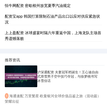
恒牛网配资 密歇根州放宽夏季汽油规定
配资宝app 韩国打算限制石油产品出口以应对供应紧急状
况
上上盈配资 冰球盛宴时隔六年重返中国，上海龙队主场首
秀遗憾落败
推荐资讯
沪深通配资 夫妻冠军档诞生！王心迪自由
式滑雪男子空中技巧夺冠，与徐梦桃书写
冰雪佳话
​海通速配 万里繁星·欧曼银河全球价值品鉴之旅（混动篇）
1
荣耀出征