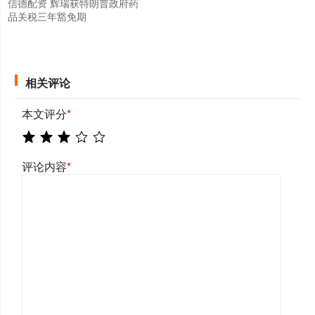
信德配资 辉瑞获特朗普政府药
品关税三年豁免期
相关评论
本文评分
*
评论内容
*