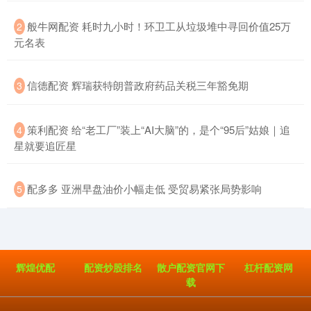
​般牛网配资 耗时九小时！环卫工从垃圾堆中寻回价值25万
2
元名表
​信德配资 辉瑞获特朗普政府药品关税三年豁免期
3
​策利配资 给“老工厂”装上“AI大脑”的，是个“95后”姑娘｜追
4
星就要追匠星
​配多多 亚洲早盘油价小幅走低 受贸易紧张局势影响
5
辉煌优配
配资炒股排名
散户配资官网下
杠杆配资网
载