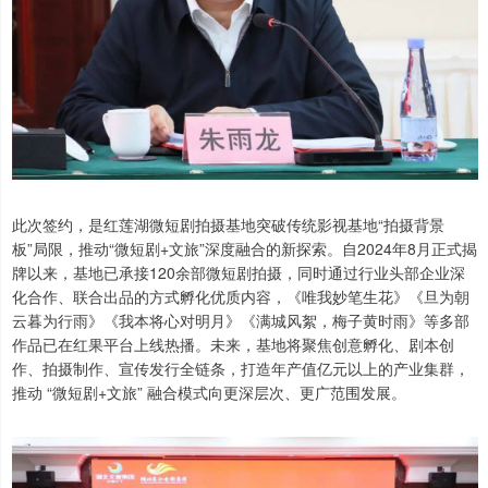
此次签约，是红莲湖微短剧拍摄基地突破传统影视基地“拍摄背景
板”局限，推动“微短剧+文旅”深度融合的新探索。自2024年8月正式揭
牌以来，基地已承接120余部微短剧拍摄，同时通过行业头部企业深
化合作、联合出品的方式孵化优质内容，《唯我妙笔生花》《旦为朝
云暮为行雨》《我本将心对明月》《满城风絮，梅子黄时雨》等多部
作品已在红果平台上线热播。未来，基地将聚焦创意孵化、剧本创
作、拍摄制作、宣传发行全链条，打造年产值亿元以上的产业集群，
推动 “微短剧+文旅” 融合模式向更深层次、更广范围发展。