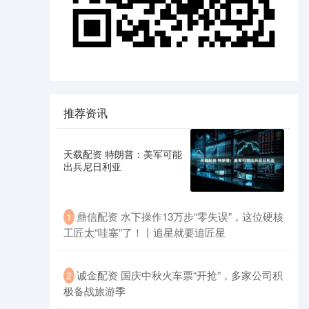
推荐资讯
天载配资 特朗普：美军可能
出兵尼日利亚
鼎信配资 水下操作13万步“零失误”，这位硬核
1
工匠太“哇塞”了！丨追星就要追匠星
诚金配资 国庆中秋火车票“开抢”，多家公司积
2
极备战旅游季