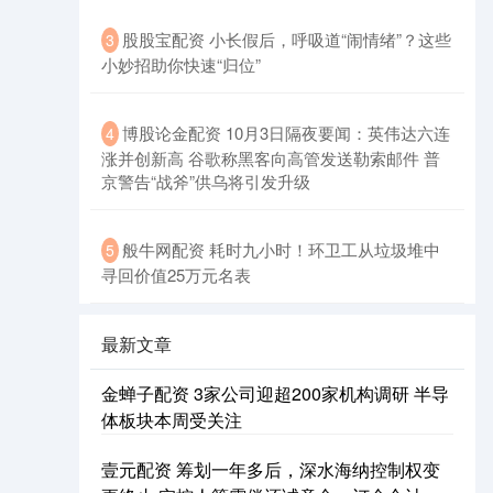
股股宝配资 小长假后，呼吸道“闹情绪”？这些
3
小妙招助你快速“归位”
博股论金配资 10月3日隔夜要闻：英伟达六连
4
涨并创新高 谷歌称黑客向高管发送勒索邮件 普
京警告“战斧”供乌将引发升级
般牛网配资 耗时九小时！环卫工从垃圾堆中
5
寻回价值25万元名表
最新文章
金蝉子配资 3家公司迎超200家机构调研 半导
体板块本周受关注
壹元配资 筹划一年多后，深水海纳控制权变