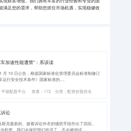
实现财富增值。我们拥有丰富的行业经验和专业的团
能满足您的需求，帮助您抓住市场机遇，实现稳健收
源车加速性能遭禁”：系误读
部 11 月 10 日公告，根据国家标准化管理委员会标准制修订
运行安全技术条件》国家标准的....
：平煤配股平台
查看：
172
分类：
配资炒股排名
克诉讼
隆・马斯克最新的、披着诉讼外衣的骚扰手段作出了回应。
商业机密。我们会保护我们的员工，不会被他试....