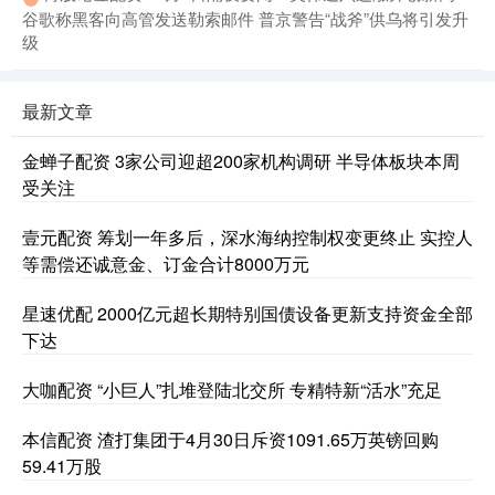
谷歌称黑客向高管发送勒索邮件 普京警告“战斧”供乌将引发升
级
最新文章
金蝉子配资 3家公司迎超200家机构调研 半导体板块本周
受关注
壹元配资 筹划一年多后，深水海纳控制权变更终止 实控人
等需偿还诚意金、订金合计8000万元
星速优配 2000亿元超长期特别国债设备更新支持资金全部
下达
大咖配资 “小巨人”扎堆登陆北交所 专精特新“活水”充足
本信配资 渣打集团于4月30日斥资1091.65万英镑回购
59.41万股