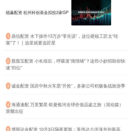
稳赢配资 杭州科创基金拟投2家GP
鼎信配资 水下操作13万步“零失误”，这位硬核工匠太“哇
1
塞”了！丨追星就要追匠星
股股宝配资 小长假后，呼吸道“闹情绪”？这些小妙招助你快
2
速“归位”
诚金配资 国庆中秋火车票“开抢”，多家公司积极备战旅游季
3
海通速配 万里繁星·欧曼银河全球价值品鉴之旅（混动篇）
4
荣耀出征
博股论金配资 10月3日隔夜要闻：英伟达六连涨并创新高
5